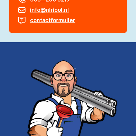
info@nlriool.nl
contactformulier