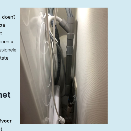
t doen?
nze
t
nnen u
ssionele
tste
met
fvoer
et