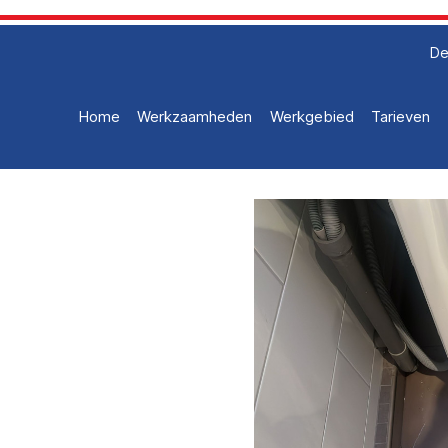
De
Home
Werkzaamheden
Werkgebied
Tarieven
smachine
r een
 uw
er