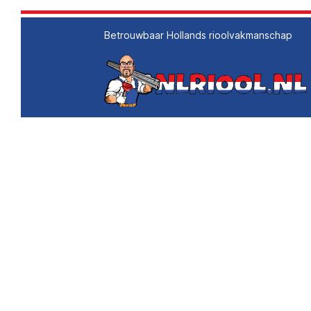
Betrouwbaar Hollands rioolvakmanschap
Verstopping wa
De oplossing voo
verstopping van
wasmachineafvo