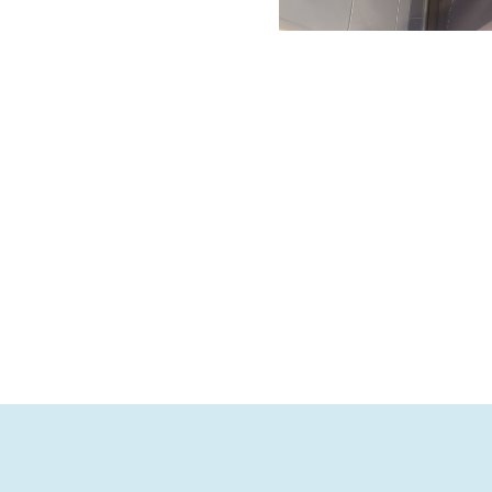
er wasmachine
? Geen
u te helpen! Met onze
gen we ervoor dat uw
ctioneert. Lees verder om
nen oplossen en hoe u
rkomen.