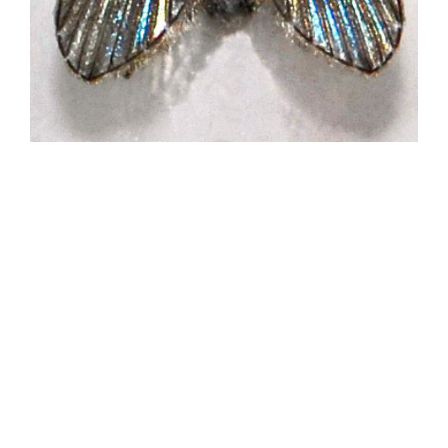
Stankoverlast en
vliegjes in huis
Stank in huis? Wat is er
aan de hand?
Je hebt het vast wel eens meegemaakt: je komt
thuis, en ineens hangt er een nare rioollucht in je